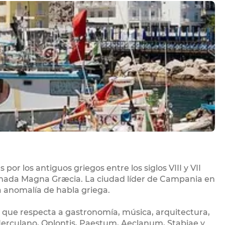
por los antiguos griegos entre los siglos VIII y VII
llamada Magna Græcia. La ciudad líder de Campania en
anomalía de habla griega.
 que respecta a gastronomía, música, arquitectura,
erculano, Oplontis, Paestum, Aeclanum, Stabiae y