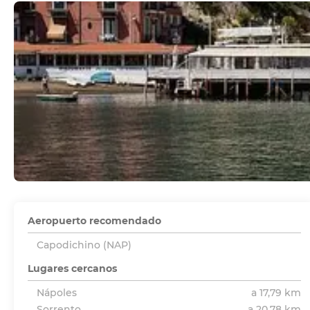
Aeropuerto recomendado
Capodichino (NAP)
Lugares cercanos
Nápoles
a 17,79 km
Sorrento
a 20,78 km