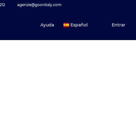
212
agenzie@goonitaly.com
Ayuda
Español
Entrar