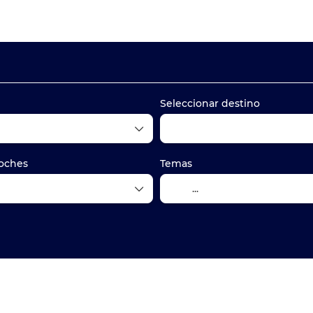
Transporte + Alojamiento
Billetes de tren
+
Seleccionar destino
oches
Temas