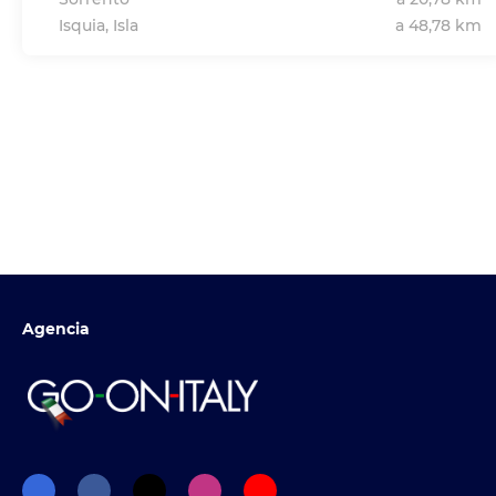
Isquia, Isla
a 48,78 km
Agencia