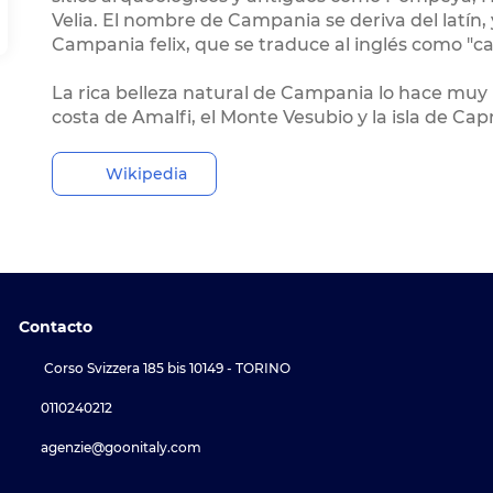
Velia. El nombre de Campania se deriva del latín
Campania felix, que se traduce al inglés como "cam
La rica belleza natural de Campania lo hace muy i
costa de Amalfi, el Monte Vesubio y la isla de Capr
Wikipedia
Contacto
Corso Svizzera 185 bis 10149 - TORINO
0110240212
agenzie@goonitaly.com