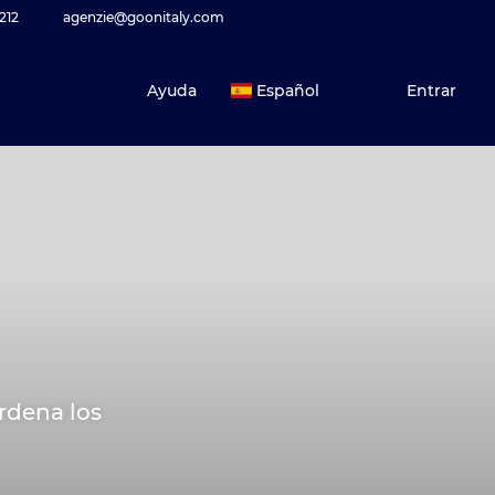
212
agenzie@goonitaly.com
Ayuda
Español
Entrar
ordena los