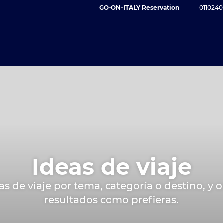
GO-ON-ITALY Reservation
0110240
Ideas de viaje
eas de viaje por tema, categoría o destino, y 
resultados como prefieras.