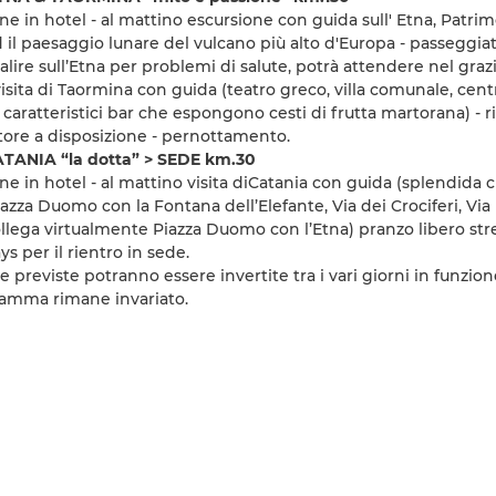
ne in hotel - al mattino escursione con guida sull' Etna, Patrim
il paesaggio lunare del vulcano più alto d'Europa - passeggiata su
alire sull’Etna per problemi di salute, potrà attendere nel graz
sita di Taormina con guida (teatro greco, villa comunale, cen
 caratteristici bar che espongono cesti di frutta martorana) - rie
re a disposizione - pernottamento.
TANIA “la dotta” > SEDE km.30
ne in hotel - al mattino visita diCatania con guida (splendida c
iazza Duomo con la Fontana dell’Elefante, Via dei Crociferi, Via
ollega virtualmente Piazza Duomo con l’Etna) pranzo libero stre
ys per il rientro in sede.
ite previste potranno essere invertite tra i vari giorni in funzi
ramma rimane invariato.