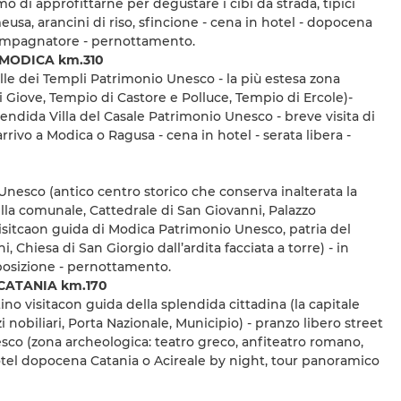
 di approfittarne per degustare i cibi da strada, tipici
meusa, arancini di riso, sfincione - cena in hotel - dopocena
compagnatore - pernottamento.
 MODICA km.310
alle dei Templi Patrimonio Unesco - la più estesa zona
 Giove, Tempio di Castore e Polluce, Tempio di Ercole)-
ndida Villa del Casale Patrimonio Unesco - breve visita di
rrivo a Modica o Ragusa - cena in hotel - serata libera -
Unesco (antico centro storico che conserva inalterata la
 villa comunale, Cattedrale di San Giovanni, Palazzo
visitcaon guida di Modica Patrimonio Unesco, patria del
 Chiesa di San Giorgio dall’ardita facciata a torre) - in
sposizione - pernottamento.
- CATANIA km.170
no visitacon guida della splendida cittadina (la capitale
nobiliari, Porta Nazionale, Municipio) - pranzo libero street
sco (zona archeologica: teatro greco, anfiteatro romano,
hotel dopocena Catania o Acireale by night, tour panoramico