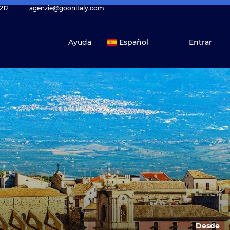
212
agenzie@goonitaly.com
Ayuda
Español
Entrar
Desde