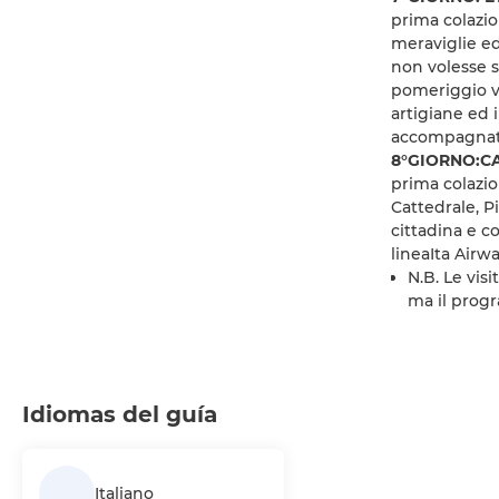
prima colazio
meraviglie ed 
non volesse s
pomeriggio vi
artigiane ed i
accompagnato
8°GIORNO:CA
prima colazio
Cattedrale, P
cittadina e c
lineaIta Airwa
N.B. Le vis
ma il prog
Idiomas del guía
Italiano