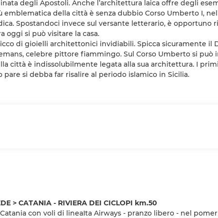
inata degli Apostoli. Anche l’architettura laica offre degli esem
ù emblematica della città è senza dubbio Corso Umberto I, nell
Modica. Spostandoci invece sul versante letterario, è opportuno r
 oggi si può visitare la casa.
cco di gioielli architettonici invidiabili. Spicca sicuramente i
orremans, celebre pittore fiammingo. Sul Corso Umberto si può i
la città è indissolubilmente legata alla sua architettura. I primi 
 pare si debba far risalire al periodo islamico in Sicilia.
DE > CATANIA - RIVIERA DEI CICLOPI km.50
atania con voli di lineaIta Airways - pranzo libero - nel pomeri