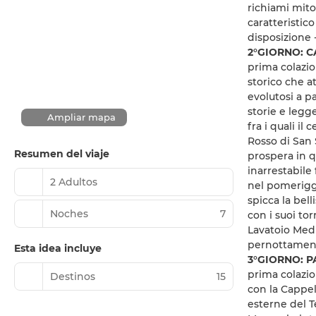
richiami mito
caratteristic
disposizione
2°GIORNO: C
prima colazion
storico che a
evolutosi a p
storie e legg
Ampliar mapa
fra i quali i
Rosso di San S
Resumen del viaje
prospera in q
inarrestabile 
2 Adultos
nel pomeriggi
spicca la bel
Noches
7
con i suoi tor
Lavatoio Medi
pernottamen
Esta idea incluye
3°GIORNO: 
prima colazio
Destinos
15
con la Cappel
esterne del T