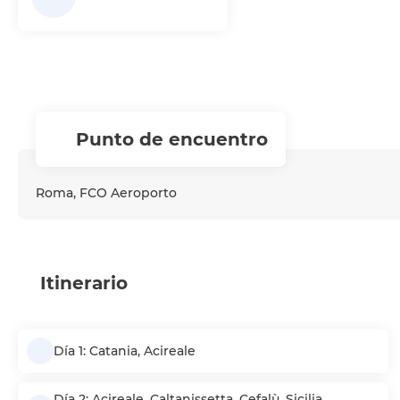
Punto de encuentro
Roma, FCO Aeroporto
Itinerario
Día 1: Catania, Acireale
Día 2: Acireale, Caltanissetta, Cefalù, Sicilia,