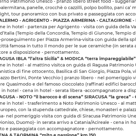
rno Patrimonio Unesco - pranzo libero street food - suggeriamo
alermitana, panelle, crocchè o cazzilli, polpo bollito, pani ca’ 
ight, tour panoramico con bus privato e passeggiata con ac
ALERMO - AGRIGENTO - PIAZZA ARMERINA - CALTAGIRONE -
ne in hotel - partenza per Agrigento - visita con guida della V
d’Italia (Tempio della Concordia, Tempio di Giunone, Tempio di
-proseguimento per Piazza Armerina-visita con guida della sple
città famosa in tutto il mondo per le sue ceramiche-)in serata a
re a disposizione - pernottamento.
GUSA IBLA “l’altra Sicilia” & MODICA “terra impareggiabile”
ne in hotel - al mattino visitca on guida di Ragusa Patrimonio 
nistica di fine ottocento, Basilica di San Giorgio, Piazza Pola,
lazzo Bertini, Ponte Vecchio-) pranzo libero - nel pomeriggio 
e Quasimodo e del famoso cioccolato (raffinati edifici barocchi,
o in hotel - cena in hotel - serata libera -accompagnatore a di
GUSA - NOTO “il barocco è di scena” SIRACUSA “la greca” 
ne in hotel - trasferimento a Noto Patrimonio Unesco - al matti
uropeo, con la stupenda cattedrale, chiese, monasteri e palazzi 
sa- nel pomeriggio visita con guida di Siracusa Patrimonio Une
ioniso, Duomo)- in serata arrivo a Catania/Acireale - cena in 
ato e passeggiata con accompagnatore - pernottamento.
TNA & TAORMINA “mito e passione” km.150