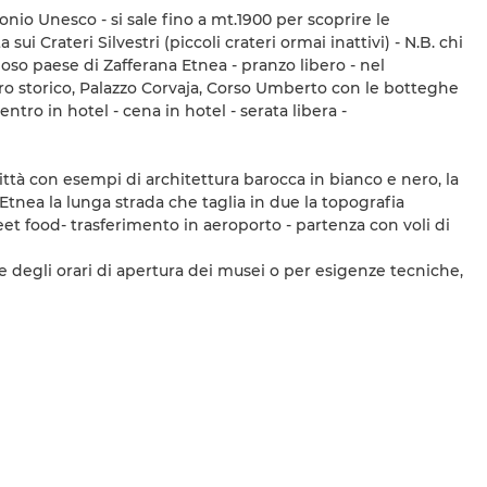
onio Unesco - si sale fino a mt.1900 per scoprire le
i Crateri Silvestri (piccoli crateri ormai inattivi) - N.B. chi
ioso paese di Zafferana Etnea - pranzo libero - nel
tro storico, Palazzo Corvaja, Corso Umberto con le botteghe
ntro in hotel - cena in hotel - serata libera -
ittà con esempi di architettura barocca in bianco e nero, la
 Etnea la lunga strada che taglia in due la topografia
et food- trasferimento in aeroporto - partenza con voli di
one degli orari di apertura dei musei o per esigenze tecniche,