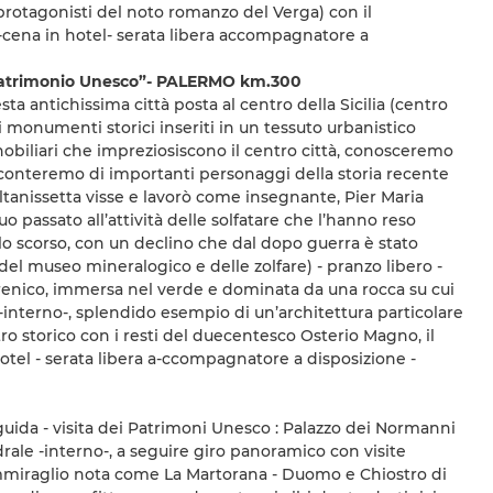
 protagonisti del noto romanzo del Verga) con il
a -cena in hotel- serata libera accompagnatore a
Patrimonio Unesco”- PALERMO km.300
ta antichissima città posta al centro della Sicilia (centro
li monumenti storici inseriti in un tessuto urbanistico
i nobiliari che impreziosiscono il centro città, conosceremo
acconteremo di importanti personaggi della storia recente
Caltanissetta visse e lavorò come insegnante, Pier Maria
uo passato all’attività delle solfatare che l’hanno reso
olo scorso, con un declino che dal dopo guerra è stato
a del museo mineralogico e delle zolfare) - pranzo libero -
irrenico, immersa nel verde e dominata da una rocca su cui
interno-, splendido esempio di un’architettura particolare
entro storico con i resti del duecentesco Osterio Magno, il
otel - serata libera a-ccompagnatore a disposizione -
n guida - visita dei Patrimoni Unesco : Palazzo dei Normanni
drale -interno-, a seguire giro panoramico con visite
’Ammiraglio nota come La Martorana - Duomo e Chiostro di