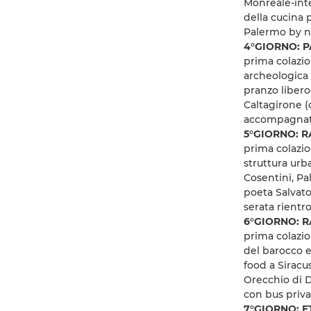
Monreale-inte
della cucina p
Palermo by n
4°GIORNO: P
prima colazio
archeologica 
pranzo libero
Caltagirone (
accompagnato
5°GIORNO: RA
prima colazio
struttura urba
Cosentini, Pa
poeta Salvator
serata rientr
6°GIORNO: RA
prima colazio
del barocco e
food a Siracu
Orecchio di D
con bus priv
7°GIORNO: E