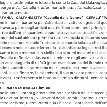
logici e testimonianze letterarie come la Casa dei Malavoglia,
o borgo di Aci Castello -trasferimento in bus a Acireale/Catani
 - pernottamento.
ATANIA - CALTANISETTA ”Castello delle Donne” - CEFALU’ “
e in hotel - partenza per Caltanisetta - visita con guida di ques
ttraversa parte degli antichi quartieri, per ammirare i principa
artire dall’antico quartiere arabo - attraverso i sontuosi Palazz
ende dei suoi abitanti: primi fra tutti i Moncada di Paternò; r
l celebre scultore Michele Tripisciano, Leonardo Sciascia che a 
econdo nobile autore letterario - Caltanissetta lega altresì il s
uanto fulcro minerario in Sicilia sino ai primi decenni del sec
fino alla definitiva chiusura delle miniere negli anni 70 - visit
o vciosnitaguida di Cefalù (pittoresca cittadina del litorale t
lissima Cattedrale Normanna del XII secolo Patrimonio Unesco -
rioni, le sue finestre, i suoi archetti, il suo prezioso portale, c
evale) - trasferimento in hotel aPalermo o dintorni - cena in h
to.
PALERMO & MONREALE km.100
ne in hotel - intera giornata dedicata alla visita delle cittàco
la Palatina -interno-, S. Giovanni degli Eremiti -interno-, Catte
eatro Massimo, Piazza Pretoria, la Chiesa di Santa Maria dell