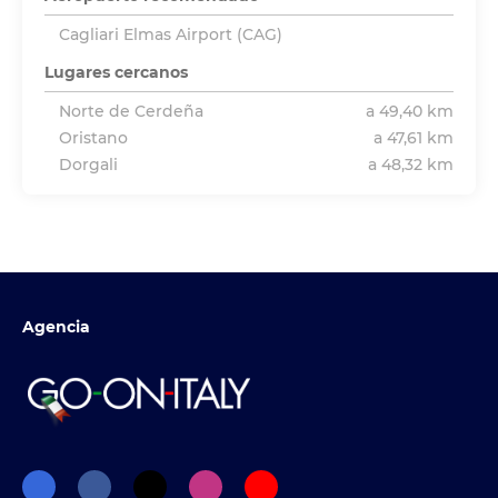
Cagliari Elmas Airport (CAG)
Lugares cercanos
Norte de Cerdeña
a 49,40 km
Oristano
a 47,61 km
Dorgali
a 48,32 km
Agencia