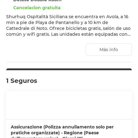
Cancelacion gratuita
Shurhuq Ospitalità Siciliana se encuentra en Avola, a 16
min a pie de Playa de Pantanello y a 10 km de
Cattedrale di Noto. Ofrece bicicletas gratis, salón de uso
común y wifi gratis. Las unidades están equipadas con
terraza y ofrecen aire acondicionado, TV de pantalla
plana y baño privado con bidet y artículos de aseo
Más info
gratuitos. También se ofrece tostadora, además de
cafetera y hervidor. En el bed and breakfast se sirve un
desayuno italiano. Shurhuq Ospitalità Siciliana ofrece
servicio de alquiler de coches. Reserva Natural de
Vendicari está a 18 km del alojamiento, y Parque
1 Seguros
arqueológico de Neápolis está a 27 km. El aeropuerto
(Aeropuerto de Catania - Fontanarossa) está a 78 km, y
el alojamiento ofrece servicio de traslado de pago para
ir o volver del aeropuerto.
Assicurazione (Polizza annullamento solo per
pratiche organizzate) - Regione (Paese