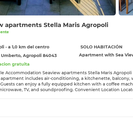
w apartments Stella Maris Agropoli
lente
li - a 1,0 km del centro
SOLO HABITACIÓN
Apartment with Sea Vi
 Umberto, Agropoli 84043
cion gratuita
 Stella Maris Agropoli in Agropoli offers a terrace with sea views, sauna, and free
 apartment includes air-conditioning, a kitchenette, balcony, wa
es
d soundproofing. Convenient Location Located an 8-minute walk from Lido Azzurro Beach, the
8 km from Salerno - Costa d'Amalfi Airport. Reception staff speak English and
 the scenic location, convenient beach access, and the proximit