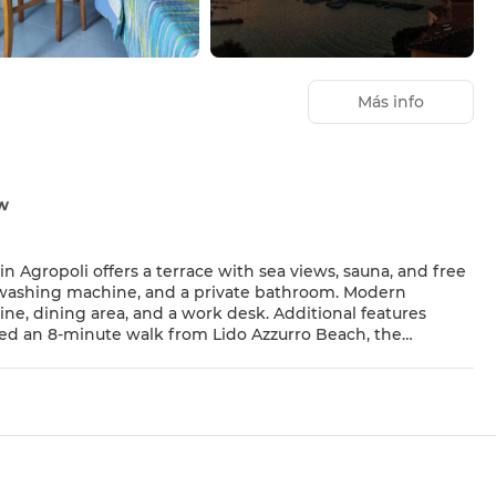
Más info
ew
shing machine, and a private bathroom. Modern
 Italian. Guest Favorites Guests
y to local attractions.