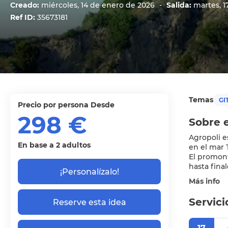
Creado:
miércoles, 14 de enero de 2026
-
Salida:
martes, 1
Ref ID:
35673181
Temas
GIT
precio por persona Desde
298 €
Sobre e
Agropoli e
En base a 2 adultos
en el mar 
El promont
hasta fina
¡Personalízalo!
Más info
Servici
Reserve esta idea