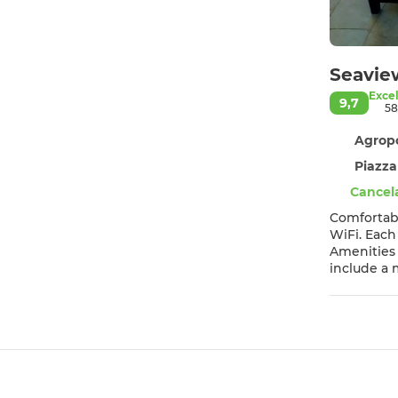
Seavie
Exce
9,7
58
Agropo
Piazza
Cancela
Comfortable Accommodation Seaview apartments
WiFi. Each
Amenities Guests can enjoy a fully equipped kitchen with a coffee machine, dining area, and a work desk. Additional featur
include a microwave, TV, an
property is 3
appreciate