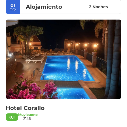
01
Alojamiento
2 Noches
may
Hotel Corallo
Muy bueno
8,1
2146