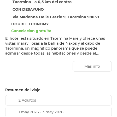
Taormina - a 0,5 km del centro
CON DESAYUNO
Via Madonna Delle Grazie 9, Taormina 98039
DOUBLE ECONOMY
Cancelacion gratuita
El hotel está situado en Taormina Mare y ofrece unas
vistas maravillosas a la bahía de Naxos y al cabo de
Taormina, un magnífico panorama que se puede
admirar desde todas las habitaciones y desde el
restaurante. La catedral de Taormina está a 4,8 km. El
hotel, construido en la década de 1960 y
Más info
completamente renovado, ofrece un alojamiento
cómodo y moderno para aquellos que busquen el mar,
el arte y la cultura de Taormina. A pocos pasos del hotel
se encuentra la playa de la encantadora Baia di
Villagonia, ideal para tomar el sol y explorar la zona. La
Resumen del viaje
recepción está abierta las 24 horas.
2 Adultos
1 may 2026 - 3 may 2026