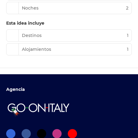
Noches
2
Esta idea incluye
Destinos
1
Alojamientos
1
Agencia