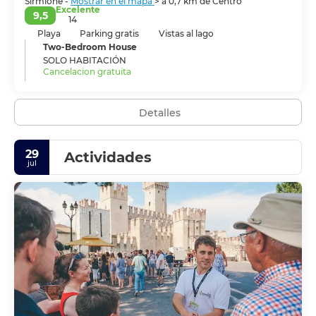
Sirmione -
Mostrar en el mapa
> a 0,7 km de Centro
Excelente
9,5
14
Playa
Parking gratis
Vistas al lago
Two-Bedroom House
SOLO HABITACIÓN
Cancelacion gratuita
Detalles
29
Actividades
jul