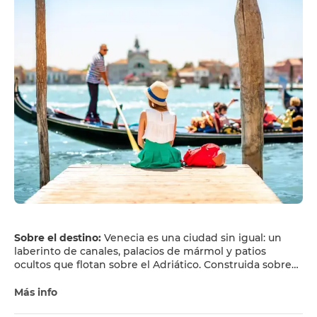
Sobre el destino:
Venecia es una ciudad sin igual: un
laberinto de canales, palacios de mármol y patios
ocultos que flotan sobre el Adriático. Construida sobre
más de 100 islotes, carece de carreteras, solo canales y
estrechos callejones que de repente se abren a
Más info
impresionantes plazas. En su corazón se encuentra la