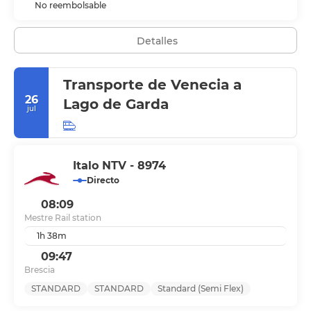
No reembolsable
Detalles
Transporte de Venecia a
26
Lago de Garda
jul
Italo NTV - 8974
Directo
08:09
Mestre Rail station
1h 38m
09:47
Brescia
STANDARD
STANDARD
Standard (Semi Flex)