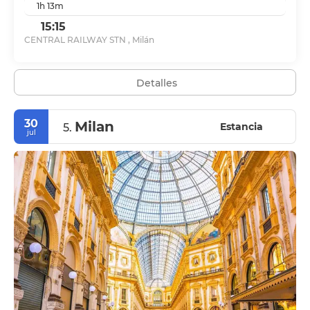
1h 13m
15:15
CENTRAL RAILWAY STN , Milán
Detalles
30
Milan
Estancia
5.
jul