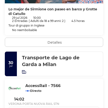
Lo mejor de Sirmione con paseo en barco y Grotte
di Catullo
29 jul 2026
10:00
2 Entradas
(
Adulti da 18 a 99 anni: 2
)
4.5 horas
Tour di gruppo in Inglese
No reembolsable
Detalles
Transporte de Lago de
30
Garda a Milan
jul
AccessRail - 7566
Directo
14:02
VERONA PORTA NUOVA RAIL STN