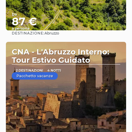
Da
87 €
a persona
DESTINAZIONE:
Abruzzo
Vedere
CNA - L'Abruzzo Interno:
Tour Estivo Guidato
2 DESTINAZIONI
4 NOTTI
Pacchetto vacanze