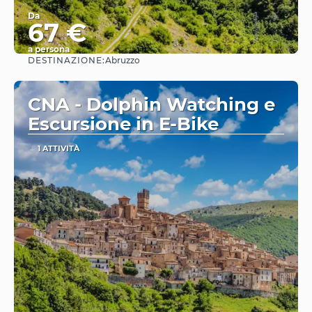
Da
67 €
a persona
DESTINAZIONE:
Abruzzo
Vedere
CNA - Dolphin Watching e
Escursione in E-Bike
1 ATTIVITÀ