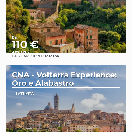
Da
110 €
a persona
DESTINAZIONE:
Toscana
Vedere
CNA - Volterra Experience:
Oro e Alabastro
1 ATTIVITÀ