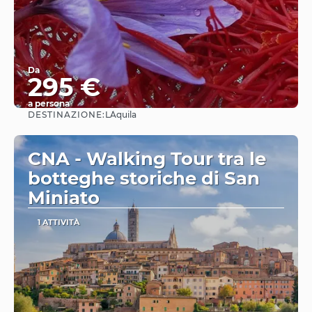
Da
295 €
a persona
DESTINAZIONE:
L´Aquila
Vedere
CNA - Walking Tour tra le
botteghe storiche di San
Miniato
1 ATTIVITÀ