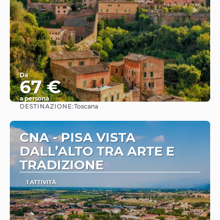
Da
67 €
a persona
DESTINAZIONE:
Toscana
Vedere
CNA - PISA VISTA
DALL’ALTO TRA ARTE E
TRADIZIONE
1 ATTIVITÀ