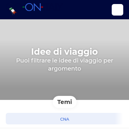
Idee di viaggio
Puoi filtrare le idee di viaggio per
argomento
Temi
CNA