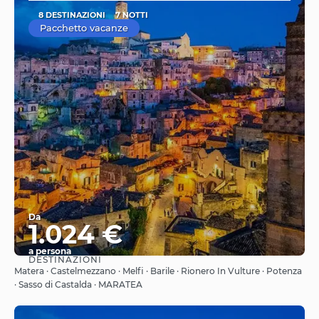
8 DESTINAZIONI
7 NOTTI
Pacchetto vacanze
Da
1.024 €
a persona
DESTINAZIONI
Vedere
Matera · Castelmezzano · Melfi · Barile · Rionero In Vulture · Potenza
· Sasso di Castalda · MARATEA