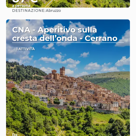
a persona
DESTINAZIONE:
Abruzzo
Vedere
CNA - Aperitivo sulla
cresta dell’onda - Cerrano
1 ATTIVITÀ
Da