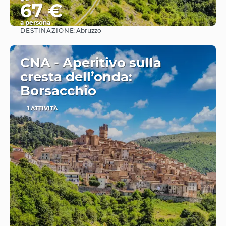
67 €
a persona
DESTINAZIONE:
Abruzzo
Vedere
CNA - Aperitivo sulla
cresta dell’onda:
Borsacchio
1 ATTIVITÀ