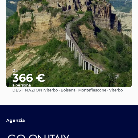
Da
366 €
a persona
DESTINAZIONI
Viterbo · Bolsena · Montefiascone · Viterbo
Vedere
Agenzia