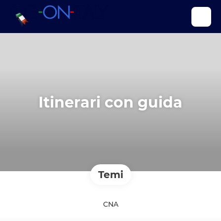
Itinerari con guida
Temi
CNA