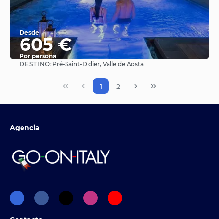
Desde
605 €
Por persona
DESTINO:
Pré-Saint-Didier, Valle de Aosta
Ver
1
2
Agencia