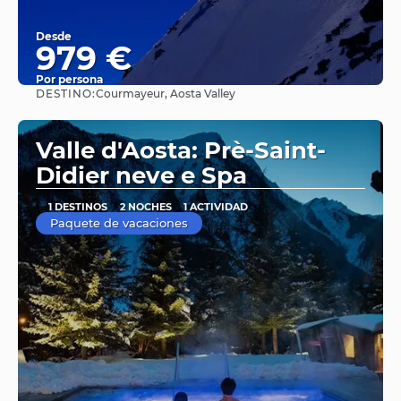
Desde
979 €
Por persona
DESTINO:
Courmayeur, Aosta Valley
Ver
Valle d'Aosta: Prè-Saint-
Didier neve e Spa
1 DESTINOS
2 NOCHES
1 ACTIVIDAD
Paquete de vacaciones