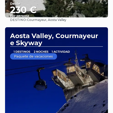
Desde
230 €
Por persona
DESTINO:
Courmayeur, Aosta Valley
Ver
Aosta Valley, Courmayeur
e Skyway
1 DESTINOS
2 NOCHES
1 ACTIVIDAD
Paquete de vacaciones