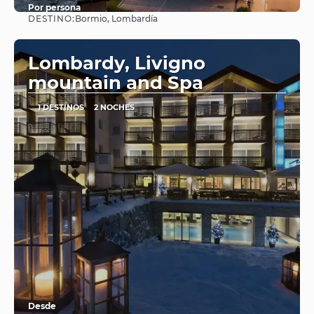
Por persona
DESTINO:
Bormio, Lombardía
Ver
Lombardy, Livigno
mountain and Spa
1 DESTINOS
2 NOCHES
Desde