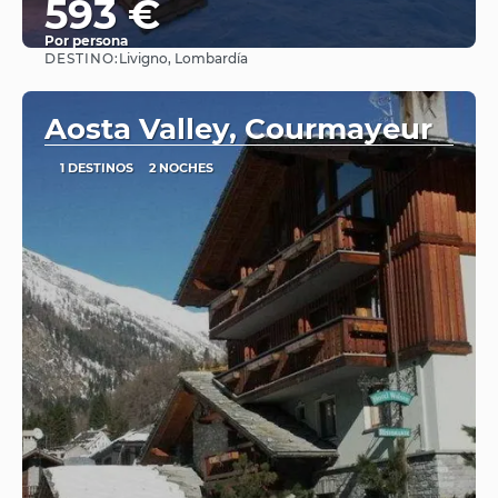
593 €
Por persona
DESTINO:
Livigno, Lombardía
Ver
Aosta Valley, Courmayeur
1 DESTINOS
2 NOCHES