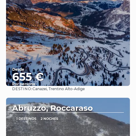
Desde
655 €
Por persona
DESTINO:
Canazei, Trentino Alto-Adige
Ver
Abruzzo, Roccaraso
1 DESTINOS
2 NOCHES