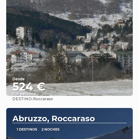
Desde
524 €
Por persona
DESTINO:
Roccaraso
Ver
Abruzzo, Roccaraso
1 DESTINOS
2 NOCHES