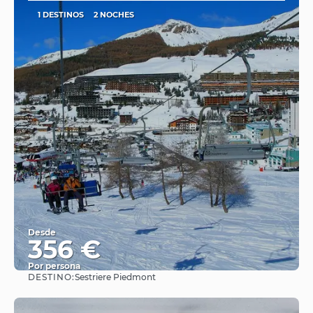
1 DESTINOS
2 NOCHES
Desde
356 €
Por persona
DESTINO:
Sestriere Piedmont
Ver