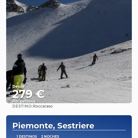
Desde
279 €
Por persona
DESTINO:
Roccaraso
Ver
Piemonte, Sestriere
1 DESTINOS
2 NOCHES