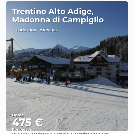
Trentino Alto Adige,
Madonna di Campiglio
1 DESTINOS
2 NOCHES
Desde
475 €
Por persona