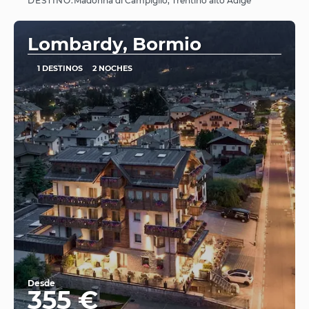
DESTINO:
Madonna di Campiglio, Trentino alto Adige
Ver
Lombardy, Bormio
1 DESTINOS
2 NOCHES
Desde
355 €