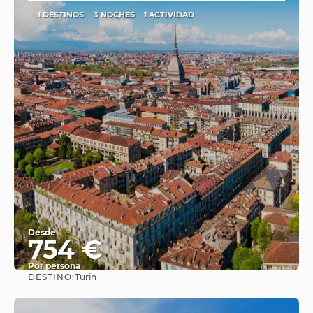
1 DESTINOS
3 NOCHES
1 ACTIVIDAD
Desde
754 €
Por persona
DESTINO:
Turin
Ver