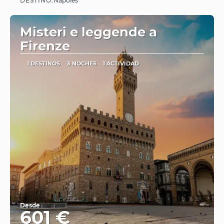
DESTINO:
Nápoles
Ver
Misteri e leggende a
Firenze
1 DESTINOS
3 NOCHES
1 ACTIVIDAD
Desde
601 €