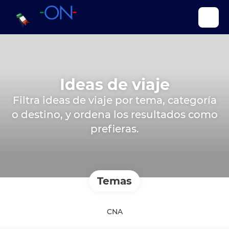
Ideas de viaje
Filtra ideas de viaje por tema, categoría
o destino, y ordena los resultados como
prefieras.
Temas
CNA