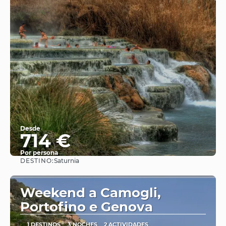
Desde
714 €
Por persona
DESTINO:
Saturnia
Ver
Weekend a Camogli,
Portofino e Genova
1 DESTINOS
3 NOCHES
2 ACTIVIDADES