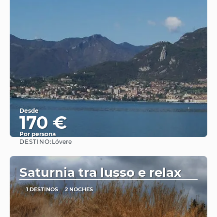
Desde
170 €
Por persona
DESTINO:
Lóvere
Ver
Saturnia tra lusso e relax
1 DESTINOS
2 NOCHES