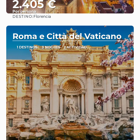
2.405 €
Por persona
DESTINO:
Florencia
Ver
Roma e Città del Vaticano
1 DESTINOS
3 NOCHES
1 ACTIVIDAD