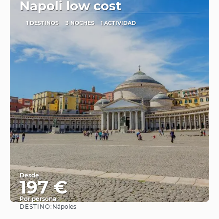
Napoli low cost
1 DESTINOS
3 NOCHES
1 ACTIVIDAD
Desde
197 €
Por persona
DESTINO:
Nápoles
Ver