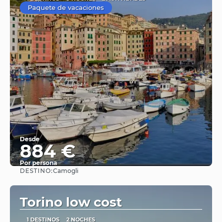
Paquete de vacaciones
Desde
884 €
Por persona
DESTINO:
Camogli
Ver
Torino low cost
1 DESTINOS
2 NOCHES