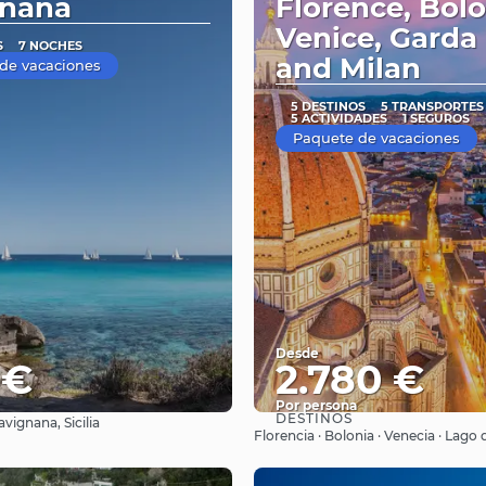
gnana
Florence, Bol
Venice, Garda 
S
7 NOCHES
and Milan
de vacaciones
5 DESTINOS
5 TRANSPORTES
5 ACTIVIDADES
1 SEGUROS
Paquete de vacaciones
Desde
 €
2.780 €
Por persona
DESTINOS
avignana, Sicilia
Ver
Ver
Florencia · Bolonia · Venecia · Lago 