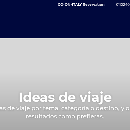
GO-ON-ITALY Reservation
0110240
Ideas de viaje
eas de viaje por tema, categoría o destino, y 
resultados como prefieras.