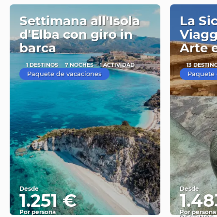
Settimana all'Isola
La Sic
d'Elba con giro in
Viaggi
barca
Arte 
1 DESTINOS
7 NOCHES
1 ACTIVIDAD
13 DESTIN
Paquete de vacaciones
Paquete 
Desde
Desde
1.251 €
1.48
Por persona
Por persona