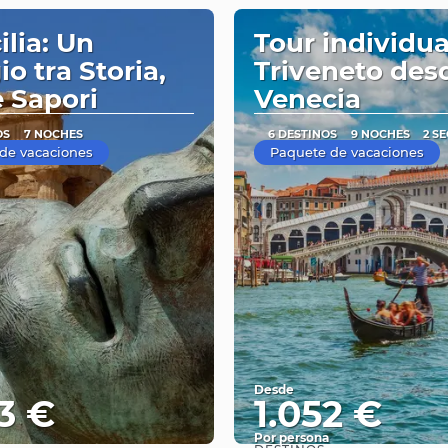
ilia: Un
Tour individua
o tra Storia,
Triveneto des
e Sapori
Venecia
OS
7 NOCHES
6 DESTINOS
9 NOCHES
2 S
de vacaciones
Paquete de vacaciones
Desde
3 €
1.052 €
Por persona