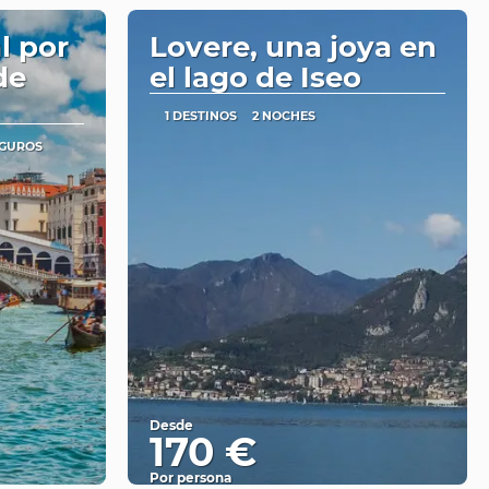
l por
Lovere, una joya en
de
el lago de Iseo
1 DESTINOS
2 NOCHES
EGUROS
Desde
170 €
Por persona