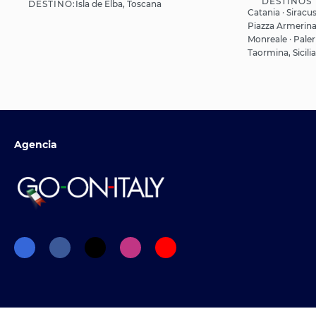
DESTINOS
DESTINO:
Isla de Elba, Toscana
Ver
Catania · Siracus
Piazza Armerina 
Monreale · Palerm
Taormina, Sicilia
Agencia