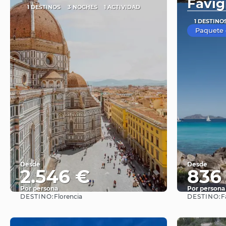
Favi
1 DESTINOS
3 NOCHES
1 ACTIVIDAD
1 DESTINO
Paquete 
Desde
Desde
2.546 €
836
Por persona
Por persona
DESTINO:
DESTINO:
Florencia
F
Ver