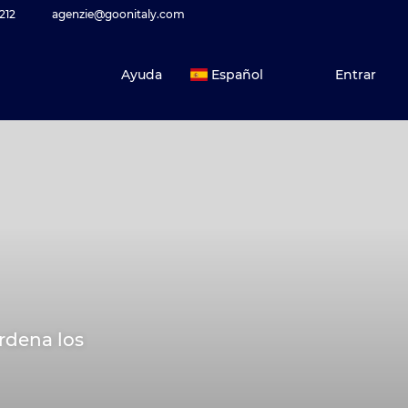
212
agenzie@goonitaly.com
Ayuda
Español
Entrar
ordena los