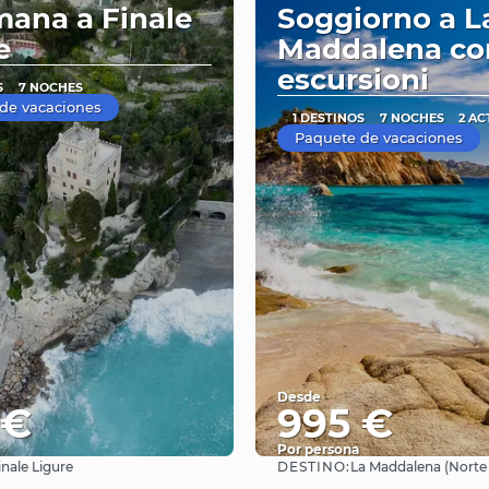
mana a Finale
Soggiorno a L
e
Maddalena co
escursioni
S
7 NOCHES
de vacaciones
1 DESTINOS
7 NOCHES
2 AC
Paquete de vacaciones
Desde
 €
995 €
Por persona
DESTINO:
inale Ligure
La Maddalena (Norte
Ver
Ver