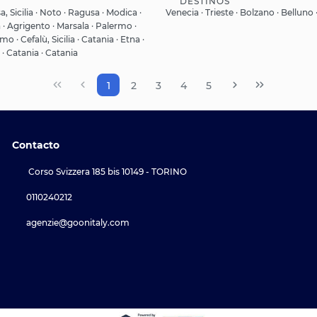
DESTINOS
Ver
Ver
a, Sicilia · Noto · Ragusa · Modica ·
Venecia · Trieste · Bolzano · Belluno
· Agrigento · Marsala · Palermo ·
o · Cefalù, Sicilia · Catania · Etna ·
 · Catania · Catania
1
2
3
4
5
Contacto
Corso Svizzera 185 bis 10149 - TORINO
0110240212
agenzie@goonitaly.com