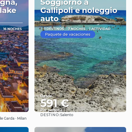
ogna,
Soggiorno a
lake
Gallipoli e noleggio
auto
16 NOCHES
1 DESTINOS
7 NOCHES
1 ACTIVIDAD
Paquete de vacaciones
Desde
591 €
Por persona
DESTINO:
Salento
Ver
de Garda · Milan