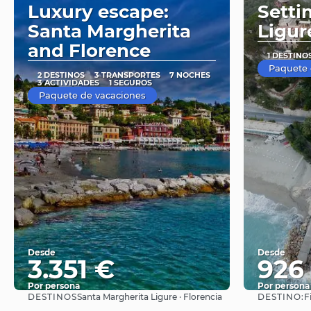
Luxury escape:
Setti
Santa Margherita
Ligur
and Florence
1 DESTINO
Paquete 
2 DESTINOS
3 TRANSPORTES
7 NOCHES
3 ACTIVIDADES
1 SEGUROS
Paquete de vacaciones
Desde
Desde
3.351 €
926
Por persona
Por persona
DESTINOS
DESTINO:
Santa Margherita Ligure · Florencia
F
Ver