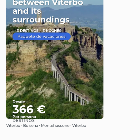
between Viterbo
and its
surroundings
3 DESTINOS
3 NOCHES
Paquete de vacaciones
Desde
366 €
Por persona
DESTINOS
Ver
Viterbo · Bolsena · Montefiascone · Viterbo