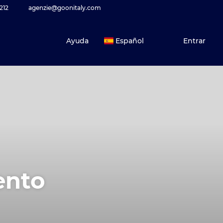
212
agenzie@goonitaly.com
Ayuda
Español
Entrar
ento